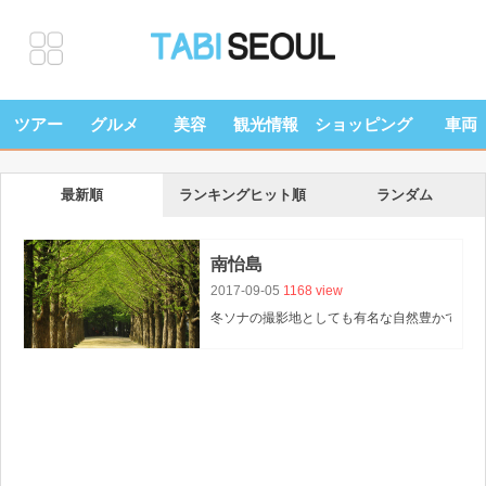
ツアー
グルメ
美容
観光情報
ショッピング
車両
最新順
ランキングヒット順
ランダム
南怡島
2017-09-05
1168 view
冬ソナの撮影地としても有名な自然豊かでリラ