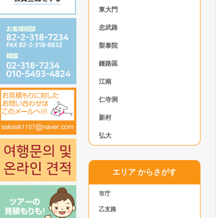
東大門
忠武路
梨泰院
鍾路區
江南
仁寺洞
新村
弘大
エリア からさがす
市庁
乙支路