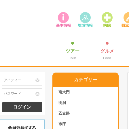
ツアー
グルメ
Tour
Food
カテゴリー
南大門
明洞
ログイン
乙支路
市庁