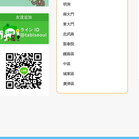
明洞
南大門
友達追加
東大門
忠武路
梨泰院
鍾路區
中區
城東區
廣津區
東大門区
中浪區
城北區
江北區
道峰區