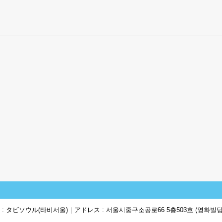
。
 : タビソウル(타비서울)｜アドレス : 서울시중구소공로66 5층503호 (영화빌딩